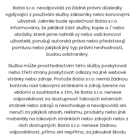
Batia s.r.o. neodpovídá za žádné právní důsledky
vyplývající z používání služby zákazníky nebo koncovými
uživateli. Jakmile bude společnost Batia s.r.o.
informována, že jakákoli část služby, kopie a / nebo
obrázky, které jsme nahráli vy nebo vaši koncoví
uživatelé, porušují autorská práva nebo představují
pomluvu nebo jakýkoli jiný typ právní nevhodnosti,
budou odstraněny.
Služba může prostřednictvím této služby poskytovat
nebo třetí strany poskytovat odkazy na jiné webové
stránky nebo zdroje. Protože Batia s.r.o. nemá žádnou
kontrolu nad takovými stránkami a zdroji, berete na
vědomí a souhlasíte s tím, že Batia s.r.o. nenese
odpovědnost za dostupnost takových externích
stránek nebo zdrojů a neschvaluje a neodpovídá ani
neručí za jakýkoli obsah, reklamu, produkty nebo jiné
materiály na takových stránkách nebo zdrojích nebo z
nich dostupných. Batia s.r.o. nenese žádnou
odpovědnost, přímo ani nepřímo, za jakoukoli škodu