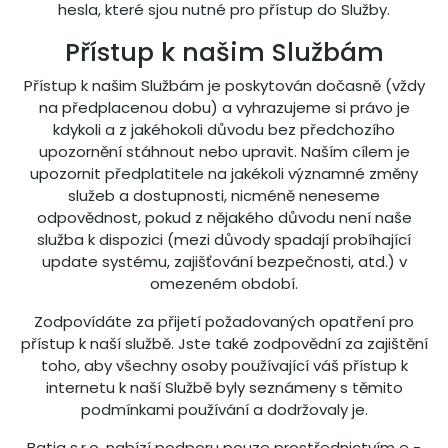
hesla, které sjou nutné pro přístup do Služby.
Přístup k našim Službám
Přístup k našim Službám je poskytován dočasně (vždy
na předplacenou dobu) a vyhrazujeme si právo je
kdykoli a z jakéhokoli důvodu bez předchozího
upozornění stáhnout nebo upravit. Naším cílem je
upozornit předplatitele na jakékoli významné změny
služeb a dostupnosti, nicméně neneseme
odpovědnost, pokud z nějakého důvodu není naše
služba k dispozici (mezi důvody spadají probíhající
update systému, zajišťování bezpečnosti, atd.) v
omezeném období.
Zodpovídáte za přijetí požadovaných opatření pro
přístup k naší službě. Jste také zodpovědní za zajištění
toho, aby všechny osoby používající váš přístup k
internetu k naší Službě byly seznámeny s těmito
podmínkami používání a dodržovaly je.
Batia s.r.o. nabízí podporu pouze prostřednictvím e -