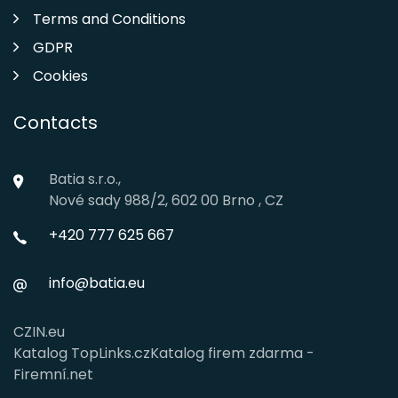
Terms and Conditions
GDPR
Cookies
Contacts
Batia s.r.o.,
Nové sady 988/2, 602 00 Brno , CZ
+420 777 625 667
info@batia.eu
CZIN.eu
Katalog TopLinks.cz
Katalog firem zdarma -
Firemní.net