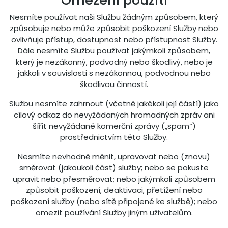
Omezení použití
Nesmíte používat naši Službu žádným způsobem, který
způsobuje nebo může způsobit poškození Služby nebo
ovlivňuje přístup, dostupnost nebo přístupnost Služby.
Dále nesmíte Službu používat jakýmkoli způsobem,
který je nezákonný, podvodný nebo škodlivý, nebo je
jakkoli v souvislosti s nezákonnou, podvodnou nebo
škodlivou činností.
Službu nesmíte zahrnout (včetně jakékoli její částí) jako
cílový odkaz do nevyžádaných hromadných zpráv ani
šířit nevyžádané komerční zprávy („spam“)
prostřednictvím této Služby.
Nesmíte nevhodně měnit, upravovat nebo (znovu)
směrovat (jakoukoli část) služby; nebo se pokuste
upravit nebo přesměrovat; nebo jakýmkoli způsobem
způsobit poškození, deaktivaci, přetížení nebo
poškození služby (nebo sítě připojené ke službě); nebo
omezit používání Služby jiným uživatelům.