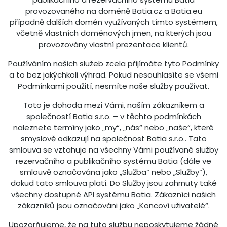
provozovaného na doméně Batia.cz a Batia.eu
případně dalších domén využívaných tímto systémem,
včetně vlastních doménových jmen, na kterých jsou
provozovány vlastní prezentace klientů.
Používáním našich služeb zcela přijímáte tyto Podmínky
a to bez jakýchkoli výhrad. Pokud nesouhlasíte se všemi
Podmínkami použití, nesmíte naše služby používat.
Toto je dohoda mezi Vámi, naším zákazníkem a
společností Batia s.r.o. – v těchto podmínkách
naleznete termíny jako „my“, „nás“ nebo „naše“, které
smyslově odkazují na společnost Batia s.r.o.. Tato
smlouva se vztahuje na všechny Vámi používané služby
rezervačního a publikačního systému Batia (dále ve
smlouvě označována jako „Služba“ nebo „Služby“),
dokud tato smlouva platí. Do Služby jsou zahrnuty také
všechny dostupné API systému Batia. Zákazníci našich
zákazníků jsou označováni jako „Koncoví uživatelé“.
Upozorňujeme, že na tuto službu neposkytujeme žádné