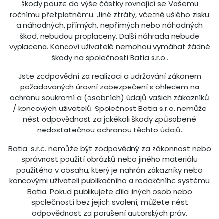
škody pouze do výše částky rovnající se Vašemu
ročnímu přetplatnému. Jiné ztráty, včetně ušlého zisku
a náhodných, přímých, nepřímých nebo náhodných
škod, nebudou proplaceny. Další náhrada nebude
vyplacena. Koncoví uživatelé nemohou vymáhat žádné
škody na společnosti Batia s.r.o..
Jste zodpovědní za realizaci a udržování zákonem
požadovaných úrovní zabezpečení s ohledem na
ochranu soukromí a (osobních) údajů vašich zákazníků
/ koncových uživatelů. Společnost Batia s.r.o. nemůže
nést odpovědnost za jakékoli škody způsobené
nedostatečnou ochranou těchto údajů.
Batia .s.r.o. nemůže být zodpovědný za zákonnost nebo
správnost použití obrázků nebo jiného materiálu
použitého v obsahu, který je nahrán zákazníky nebo
koncovými uživateli publikačního a redakčního systému
Batia. Pokud publikujete díla jiných osob nebo
společností bez jejich svolení, můžete nést
odpovědnost za porušení autorských práv.