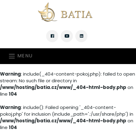
MENU
Warning
: include(_404-content-pokoj.php): failed to open
stream: No such file or directory in
/www/hosting/batia.cz/www/_404-html-body.php
on
line
104
Warning
: include(): Failed opening '_404-content-
pokoj.php' for inclusion (include_path='.:/usr/share/php') in
/www/hosting/batia.cz/www/_404-html-body.php
on
line
104