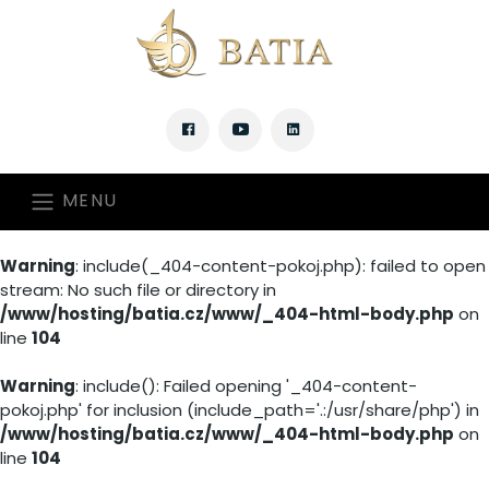
MENU
Warning
: include(_404-content-pokoj.php): failed to open
stream: No such file or directory in
/www/hosting/batia.cz/www/_404-html-body.php
on
line
104
Warning
: include(): Failed opening '_404-content-
pokoj.php' for inclusion (include_path='.:/usr/share/php') in
/www/hosting/batia.cz/www/_404-html-body.php
on
line
104