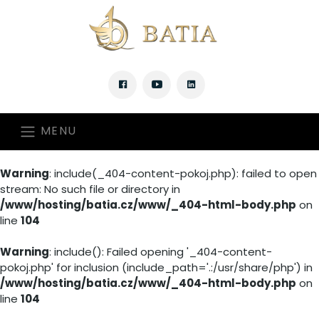
MENU
Warning
: include(_404-content-pokoj.php): failed to open
stream: No such file or directory in
/www/hosting/batia.cz/www/_404-html-body.php
on
line
104
Warning
: include(): Failed opening '_404-content-
pokoj.php' for inclusion (include_path='.:/usr/share/php') in
/www/hosting/batia.cz/www/_404-html-body.php
on
line
104